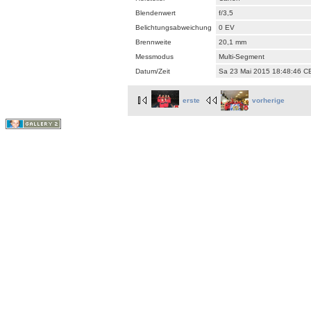
Blendenwert
f/3,5
Belichtungsabweichung
0 EV
Brennweite
20,1 mm
Messmodus
Multi-Segment
Datum/Zeit
Sa 23 Mai 2015 18:48:46 
erste
vorherige