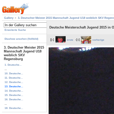
Gallery
3. Deutscher Meister 2015 Mannschaft Jugend U18 weiblich SKV Regen
Deutsche Meisterschaft Jugend 2015 in
Erweiterte Suche
Diashow ansehen (Vollbild)
erste
vorherige
3. Deutscher Meister 2015
Mannschaft Jugend U18
weiblich SKV
Regensburg
1. Deutsche...
...
10. Deutsche...
11. Deutsche...
12. Deutsche...
13. Deutsche...
14. Deutsche...
15. Deutsche...
16. Deutsche...
...
18. Deutsche...