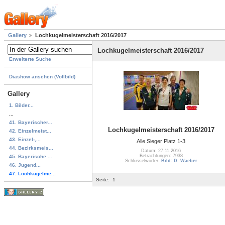
Gallery
Lochkugelmeisterschaft 2016/2017
Lochkugelmeisterschaft 2016/2017
Erweiterte Suche
Diashow ansehen (Vollbild)
Gallery
1. Bilder...
...
41. Bayerischer...
Lochkugelmeisterschaft 2016/2017
42. Einzelmeist...
43. Einzel-,...
Alle Sieger Platz 1-3
44. Bezirksmeis...
Datum: 27.11.2016
Betrachtungen: 7938
45. Bayerische ...
Schlüsselwörter:
Bild: D. Waeber
46. Jugend...
47. Lochkugelme...
Seite:
1